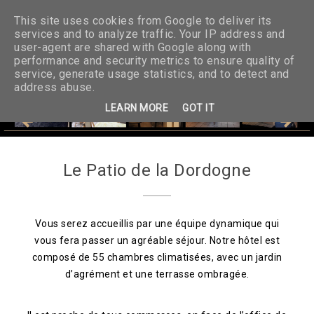
05 65 37 82 86
This site uses cookies from Google to deliver its
services and to analyze traffic. Your IP address and
user-agent are shared with Google along with
Menu
performance and security metrics to ensure quality of
service, generate usage statistics, and to detect and
address abuse.
Accueil
LEARN MORE
GOT IT
Les Chambres
L'Hôtel
Le Patio de la Dordogne
Réservation
Vous serez accueillis par une équipe dynamique qui
Menus
vous fera passer un agréable séjour. Notre hôtel est
composé de 55 chambres climatisées, avec un jardin
Photos
d’agrément et une terrasse ombragée.
Photos Hôtel
Services