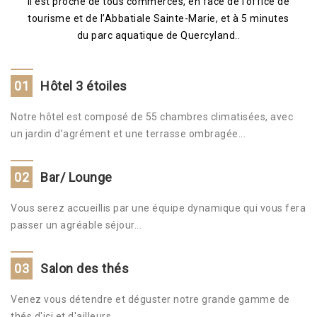
Il est proche de tous commerces, en face de l’office de
tourisme et de l’Abbatiale Sainte-Marie, et à 5 minutes
Photos Régions
Contact
du parc aquatique de Quercyland..
Formulaire
01
Hôtel 3 étoiles
Mentions Légales
Notre hôtel est composé de 55 chambres climatisées, avec
un jardin d’agrément et une terrasse ombragée...
02
Bar/ Lounge
Vous serez accueillis par une équipe dynamique qui vous fera
passer un agréable séjour...
03
Salon des thés
Venez vous détendre et déguster notre grande gamme de
thés d'ici et d'ailleurs...